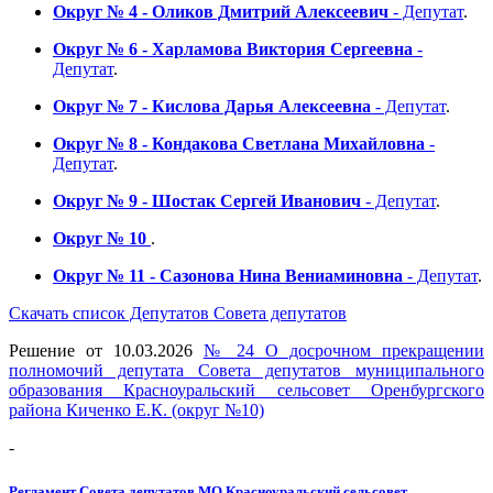
Округ № 4 - Оликов Дмитрий Алексеевич
- Депутат
.
Округ № 6 - Харламова Виктория Сергеевна
-
Депутат
.
Округ № 7 - Кислова Дарья Алексеевна
- Депутат
.
Округ № 8 - Кондакова Светлана Михайловна
-
Депутат
.
Округ № 9 - Шостак Сергей Иванович
- Депутат
.
Округ № 10
.
Округ № 11 - Сазонова Нина Вениаминовна
- Депутат
.
Скачать список Депутатов Совета депутатов
Решение от 10.03.2026
№ 24 О досрочном прекращении
полномочий депутата Совета депутатов муниципального
образования Красноуральский сельсовет Оренбургского
района Киченко Е.К. (округ №10)
-
Регламент Совета депутатов МО Красноуральский сельсовет