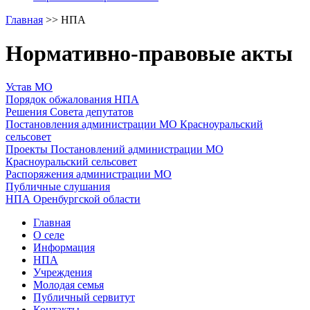
Главная
>>
НПА
Нормативно-правовые акты
Устав МО
Порядок обжалования НПА
Решения Совета депутатов
Постановления администрации МО Красноуральский
сельсовет
Проекты Постановлений администрации МО
Красноуральский сельсовет
Распоряжения администрации МО
Публичные слушания
НПА Оренбургской области
Главная
О селе
Информация
НПА
Учреждения
Молодая семья
Публичный сервитут
Контакты