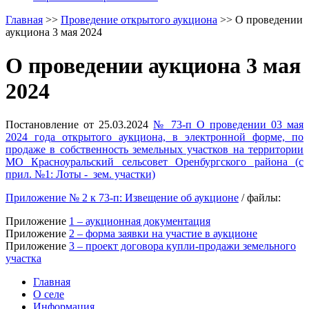
Главная
>>
Проведение открытого аукциона
>>
О проведении
аукциона 3 мая 2024
О проведении аукциона 3 мая
2024
Постановление от 25.03.2024
№ 73-п О проведении 03 мая
2024 года открытого аукциона, в электронной форме, по
продаже в собственность земельных участков на территории
МО Красноуральский сельсовет Оренбургского района (с
прил. №1: Лоты - зем. участки)
Приложение № 2 к 73-п: Извещение об аукционе
/ файлы:
Приложение
1 – аукционная документация
Приложение
2 – форма заявки на участие в аукционе
Приложение
3 – проект договора купли-продажи земельного
участка
Главная
О селе
Информация